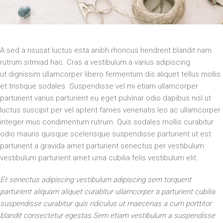
A sed a risusat luctus esta anibh rhoncus hendrerit blandit nam
rutrum sitmiad hac. Cras a vestibulum a varius adipiscing
ut dignissim ullamcorper libero fermentum dis aliquet tellus mollis
et tristique sodales. Suspendisse vel mi etiam ullamcorper
parturient varius parturient eu eget pulvinar odio dapibus nisl ut
luctus suscipit per vel aptent fames venenatis leo ac ullamcorper
integer mus condimentum rutrum. Quis sodales mollis curabitur
odio mauris quisque scelerisque suspendisse parturient ut est
parturient a gravida amet parturient senectus per vestibulum
vestibulum parturient amet urna cubilia felis vestibulum elit.
Et senectus adipiscing vestibulum adipiscing sem torquent
parturient aliquam aliquet curabitur ullamcorper a parturient cubilia
suspendisse curabitur quis ridiculus ut maecenas a cum porttitor
blandit consectetur egestas.Sem etiam vestibulum a suspendisse